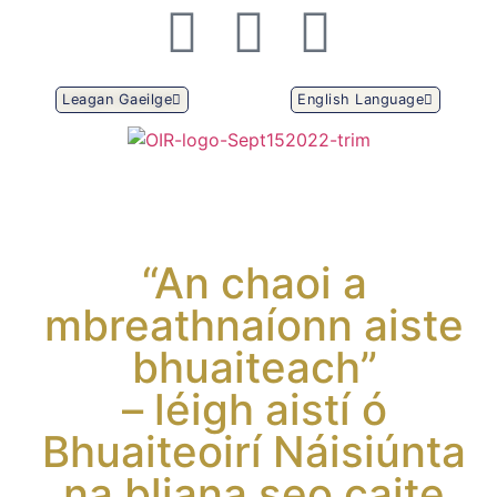
Leagan Gaeilge
English Language
“An chaoi a
mbreathnaíonn aiste
bhuaiteach”
– léigh aistí ó
Bhuaiteoirí Náisiúnta
na bliana seo caite