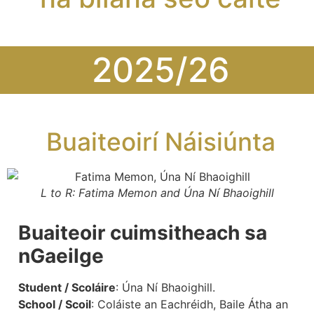
2025/26
Buaiteoirí Náisiúnta
L to R: Fatima Memon and Úna Ní Bhaoighill
Buaiteoir cuimsitheach sa
nGaeilge
Student / Scoláire
: Úna Ní Bhaoighill.
School / Scoil
: Coláiste an Eachréidh, Baile Átha an