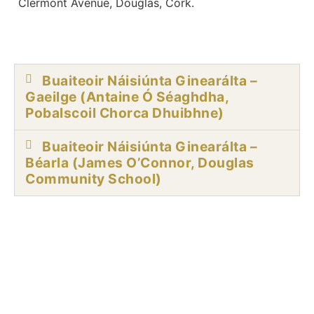
Clermont Avenue, Douglas, Cork.
Buaiteoir Náisiúnta Ginearálta –
Gaeilge (Antaine Ó Séaghdha,
Pobalscoil Chorca Dhuibhne)
Buaiteoir Náisiúnta Ginearálta –
Béarla (James O’Connor, Douglas
Community School)