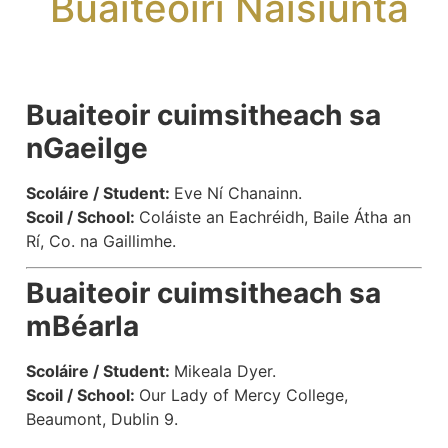
Buaiteoirí Náisiúnta
Buaiteoir cuimsitheach sa
nGaeilge
Scoláire / Student:
Eve Ní Chanainn.
Scoil / School:
Coláiste an Eachréidh, Baile Átha an
Rí, Co. na Gaillimhe.
Buaiteoir cuimsitheach sa
mBéarla
Scoláire / Student:
Mikeala Dyer.
Scoil / School:
Our Lady of Mercy College,
Beaumont, Dublin 9.